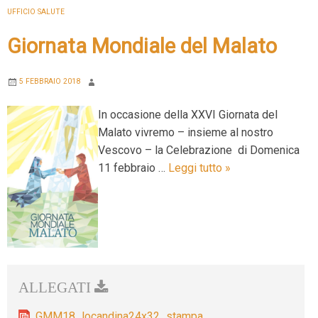
UFFICIO SALUTE
Giornata Mondiale del Malato
5 FEBBRAIO 2018
In occasione della XXVI Giornata del
Malato vivremo – insieme al nostro
Vescovo – la Celebrazione di Domenica
Giornata
11 febbraio …
Leggi tutto
»
Mondiale
del
Malato
GMM18_locandina24x32_stampa