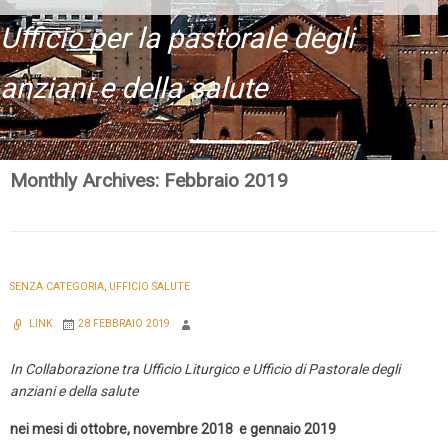
Ufficio per la pastorale degli
anziani e della salute
Monthly Archives:
Febbraio 2019
Skip
to
content
SENZA CATEGORIA
,
UFFICIO SALUTE
LINK
28 FEBBRAIO 2019
In Collaborazione tra Ufficio Liturgico e Ufficio di Pastorale degli
anziani e della salute
nei mesi di ottobre, novembre 2018 e gennaio 2019