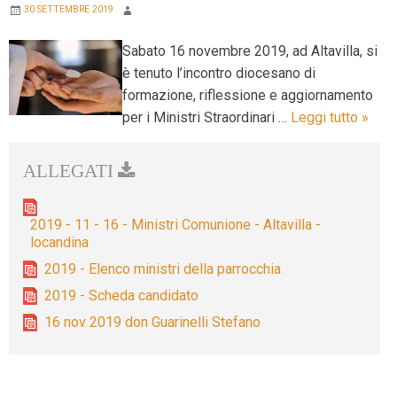
30 SETTEMBRE 2019
Sabato 16 novembre 2019, ad Altavilla, si
è tenuto l’incontro diocesano di
formazione, riflessione e aggiornamento
FORM
per i Ministri Straordinari …
Leggi tutto
»
PER
MINI
STRA
DELL
2019 - 11 - 16 - Ministri Comunione - Altavilla -
COM
locandina
2019 - Elenco ministri della parrocchia
2019 - Scheda candidato
16 nov 2019 don Guarinelli Stefano